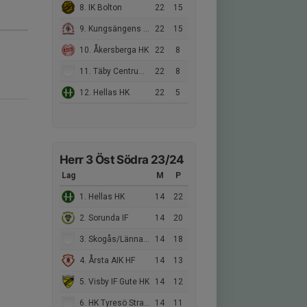
8. IK Bolton
22
15
9. Kungsängens SK
22
15
10. Åkersberga HK
22
8
11. Täby Centrum HK
22
8
12. Hellas HK
22
5
Herr 3 Öst Södra 23/24
Lag
M
P
1. Hellas HK
14
22
2. Sorunda IF
14
20
3. Skogås/Länna HK
14
18
4. Årsta AIK HF
14
13
5. Visby IF Gute HK
14
12
6. HK Tyresö Strand
14
11