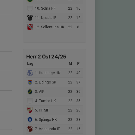
10. Solna HF
22
16
11. Upsala IF
22
12
12. Sollentuna HK
22
6
Herr 2 Öst 24/25
Lag
M
P
1. Huddinge HK
22
40
2. Lidingö SK
22
37
3. AIK
22
36
4. Tumba HK
22
35
5. HF SIF
22
26
6. Spånga HK
22
23
7. Vassunda IF
22
16