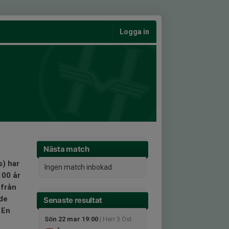
Logga in
Nästa match
s) har
Ingen match inbokad
100 år
 från
 de
Senaste resultat
 En
Sön 22 mar 19:00
| Herr 3 Öst