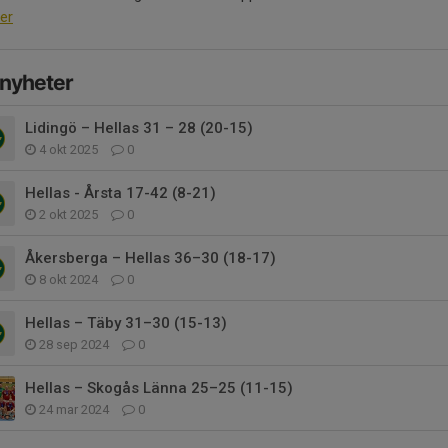
er
 nyheter
Lidingö – Hellas 31 – 28 (20-15)
4 okt 2025
0
Hellas - Årsta 17-42 (8-21)
2 okt 2025
0
Åkersberga – Hellas 36–30 (18-17)
8 okt 2024
0
Hellas – Täby 31–30 (15-13)
28 sep 2024
0
Hellas – Skogås Länna 25–25 (11-15)
24 mar 2024
0