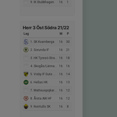
9. IK Stubbhagen
16
1
Herr 3 Öst Södra 21/22
Lag
M
P
1. SK Kvarnberga
16
30
2. Sorunda IF
16
21
3. HK Tyresö Strand
16
18
4. Skogås/Länna HK
16
16
5. Visby IF Gute Handbollsklubb
16
14
6. Hellas HK
16
13
7. Matteuspojkarna
16
12
8. Årsta AIK HF
16
12
9. Norrtulls SK
16
8