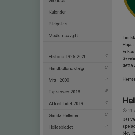
Gästbok
Kalender
Bildgalleri
Medlemsavgift
landsl
Hajas,
Eriks
Historia 1925-2020
Seveli
detta 
Handbollsnostalgi
Herrse
Mitt i 2008
Expressen 2018
Hel
Aftonbladet 2019
11 
Gamla Hellener
Det va
spelad
Hellasbladet
blev l