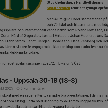
Stockholmslag, i Handbollsligans
Maratontabell
talar sitt tydliga språk
Med 4 SM-guld under storhetstiden på
och 70-talet och tillsammans med tidi
agsspelare och internationellt kända namn som Roland Mattsson, Er
 Göran Hård af Segerstad, Lennart Eriksson, Johan Fischerström, D
son, Frank Ström, Bengt "Bengan" Johansson, Hans Vestberg och Be
us, känner vi som är engagerade i klubben idag oss stolta över att fö
anrika klubbmärke vidare.
niorlaget spelar säsongen 2025/26 i Division 3 Öst.
las - Uppsala 30-18 (18-8)
okt 2025
0 kommentarer
r skönt med en seger efter två mindre bra preestationer. I denna ma
e vi som ett lag. Detta med undantag av de första knappa tio min, d
ite individuella satsningar. Efter de knappa första tio...