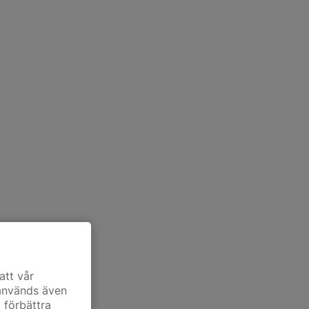
att vår
 används även
t förbättra