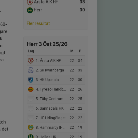
Årsta AIK HF
38
.
Herr
30
Fler resultat
 60-
gare
ik
Herr 3 Öst 25/26
an
Lag
M
P
ngt
ra
1. Årsta AIK HF
22
34
2. SK Kvarnberga
22
33
3. HK Uppsala
22
30
4. Tyresö Handboll 2
22
26
5. Täby Centrum HK
22
25
6. Sannadals HK
22
22
7. HF Lidingölaget
22
22
tch
8. Hammarby IF HF 2
22
19
å det
9. Hellas HK
22
19