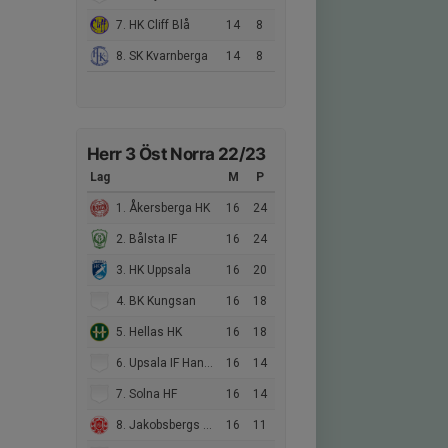
7. HK Cliff Blå
14
8
8. SK Kvarnberga
14
8
Herr 3 Öst Norra 22/23
Lag
M
P
1. Åkersberga HK
16
24
2. Bålsta IF
16
24
3. HK Uppsala
16
20
4. BK Kungsan
16
18
5. Hellas HK
16
18
6. Upsala IF Handboll
16
14
7. Solna HF
16
14
8. Jakobsbergs GOIF
16
11