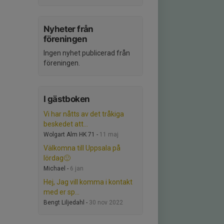
Nyheter från
föreningen
Ingen nyhet publicerad från
föreningen.
I gästboken
Vi har nåtts av det tråkiga
beskedet att...
Wolgart Alm HK 71 -
11 maj
Välkomna till Uppsala på
lördag🙂
Michael -
6 jan
Hej, Jag vill komma i kontakt
med er sp...
Bengt Liljedahl -
30 nov 2022