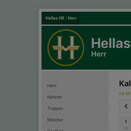
Hellas HK - Herr
Hella
Herr
Ka
Hem
Gå till
Nyheter
Truppen
Matcher
1
Lör