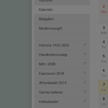
Gästbok
2
Kalender
Sön
Bildgalleri
3
Medlemsavgift
Mån
4
Historia 1925-2020
Tis
Handbollsnostalgi
5
Ons
Mitt i 2008
6
Expressen 2018
Tor
Aftonbladet 2019
7
Fre
Gamla Hellener
8
Hellasbladet
Lör