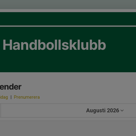
s Handbollsklubb
lender
 idag
|
Prenumerera
Augusti 2026