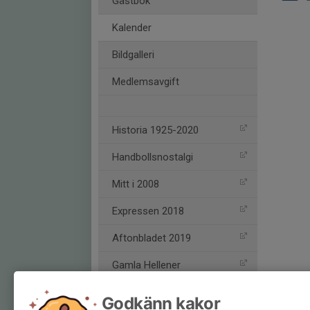
Gästbok
Kalender
Bildgalleri
Medlemsavgift
Historia 1925-2020
Handbollsnostalgi
Mitt i 2008
Expressen 2018
Aftonbladet 2019
Gamla Hellener
Hellasbladet
Godkänn kakor