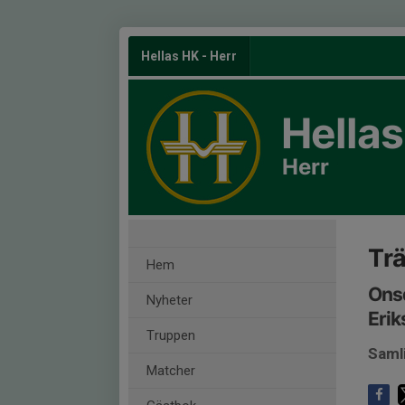
Hellas HK - Herr
Hella
Herr
Tr
Hem
Onsd
Nyheter
Erik
Truppen
Saml
Matcher